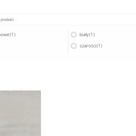
nowe
(1)
biały
(1)
szarości
(1)
Ten
produkt
ma
CKOUT FR 300
wiele
wariantów.
Opcje