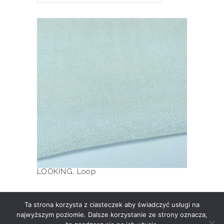
Ten
produkt
ma
wiele
LOOKING
wariantów.
Opcje
można
wybrać
na
stronie
produktu
LOOKING
,
Loop
Ta strona korzysta z ciasteczek aby świadczyć usługi na
najwyższym poziomie. Dalsze korzystanie ze strony oznacza,