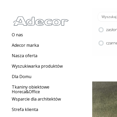
zasło
O nas
czarne
Adecor marka
Nasza oferta
Wyszukiwarka produktów
Dla Domu
Tkaniny obiektowe
Horeca&Office
Wsparcie dla architektów
SP
Strefa klienta