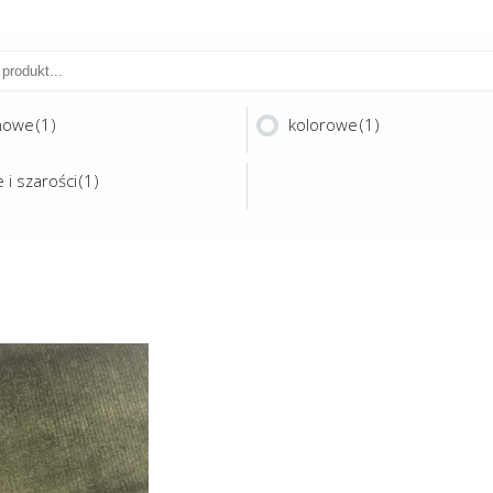
nowe
(1)
kolorowe
(1)
 i szarości
(1)
Ten
produkt
ma
ECTRUM
wiele
wariantów.
Opcje