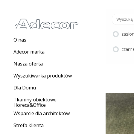
zasło
O nas
czarne
Adecor marka
Nasza oferta
Wyszukiwarka produktów
Dla Domu
Tkaniny obiektowe
Horeca&Office
Wsparcie dla architektów
SP
Strefa klienta