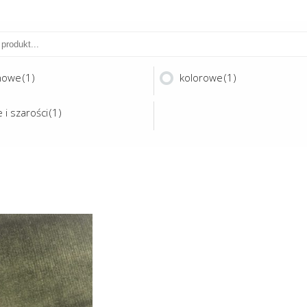
nowe
(1)
kolorowe
(1)
 i szarości
(1)
Ten
produkt
ma
ECTRUM
wiele
wariantów.
Opcje