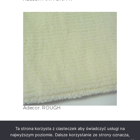
Ten
produkt
ma
wiele
ROUGH
wariantów.
Opcje
można
wybrać
na
stronie
produktu
Adecor
,
ROUGH
Ta strona korzysta z ciasteczek aby świadczyć usługi na
najwyższym poziomie. Dalsze korzystanie ze strony oznacza,