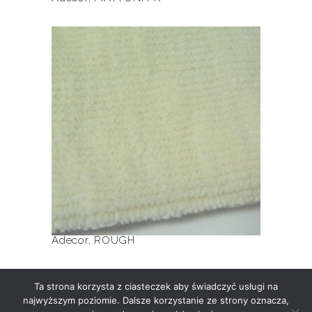
Ten
produkt
ma
wiele
ROUGH
wariantów.
Opcje
można
wybrać
na
stronie
produktu
Adecor
,
ROUGH
Ta strona korzysta z ciasteczek aby świadczyć usługi na
najwyższym poziomie. Dalsze korzystanie ze strony oznacza,