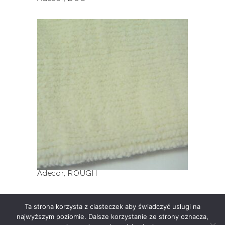
Ten
produkt
ma
wiele
ROUGH
wariantów.
Opcje
można
wybrać
na
stronie
produktu
Adecor
,
ROUGH
Ta strona korzysta z ciasteczek aby świadczyć usługi na
najwyższym poziomie. Dalsze korzystanie ze strony oznacza,