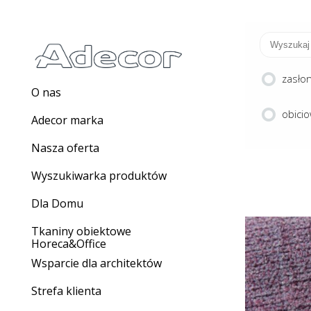
zasło
O nas
obici
Adecor marka
Nasza oferta
Wyszukiwarka produktów
Dla Domu
Tkaniny obiektowe
Horeca&Office
Wsparcie dla architektów
S
Strefa klienta