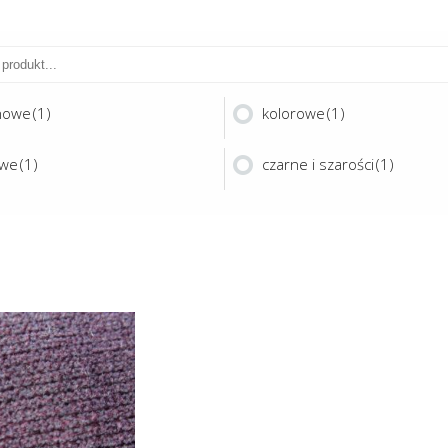
nowe
(1)
kolorowe
(1)
owe
(1)
czarne i szarości
(1)
Ten
produkt
ma
UPREME
wiele
wariantów.
Opcje