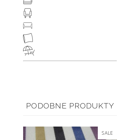
PODOBNE PRODUKTY
Ten
SALE
produkt