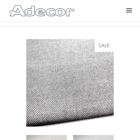
SALE
🔍