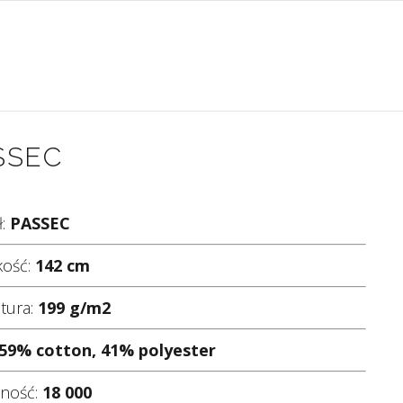
SSEC
ł:
PASSEC
kość:
142 cm
tura:
199 g/m2
59% cotton, 41% polyester
lność:
18 000