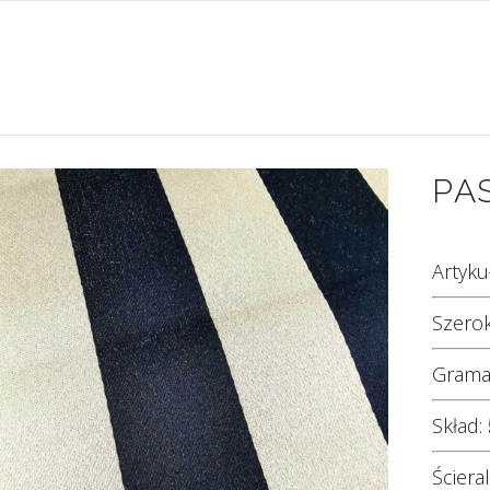
PA
🔍
Artyku
Szero
Grama
Skład:
Ściera