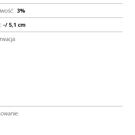
liwość:
3
%
t:
-/ 5,1 cm
wacja:
sowanie: