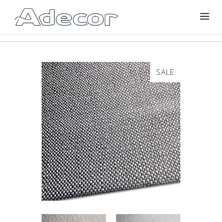
SALE
🔍