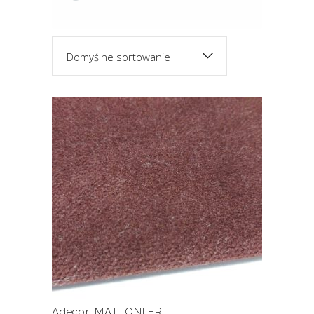
Domyślne sortowanie
Ten
produkt
ma
wiele
MATTONI FR
wariantów.
Opcje
można
wybrać
na
stronie
produktu
Adecor
,
MATTONI FR