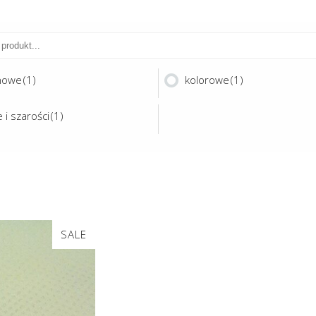
nowe
(1)
kolorowe
(1)
 i szarości
(1)
Ten
SALE
produkt
ma
OUT
wiele
wariantów.
Opcje