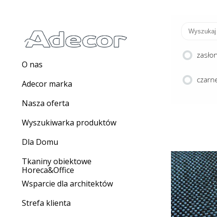
zasło
O nas
czarne
Adecor marka
Nasza oferta
Wyszukiwarka produktów
Dla Domu
Tkaniny obiektowe
Horeca&Office
Wsparcie dla architektów
M
Strefa klienta