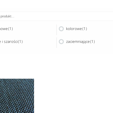
nowe
(1)
kolorowe
(1)
 i szarości
(1)
zaciemniające
(1)
Ten
produkt
ma
AMI MIX
wiele
wariantów.
Opcje