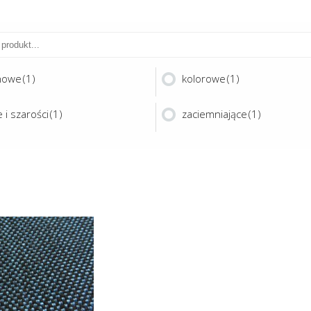
nowe
(1)
kolorowe
(1)
 i szarości
(1)
zaciemniające
(1)
Ten
produkt
ma
AMI MIX
wiele
wariantów.
Opcje