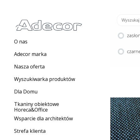
zasło
O nas
czarne
Adecor marka
Nasza oferta
Wyszukiwarka produktów
Dla Domu
Tkaniny obiektowe
Horeca&Office
Wsparcie dla architektów
M
Strefa klienta