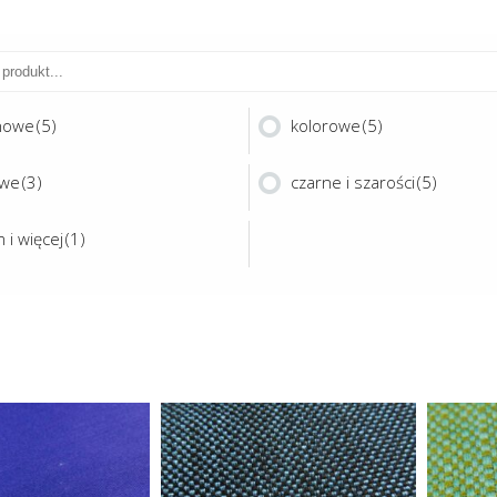
nowe
(5)
kolorowe
(5)
owe
(3)
czarne i szarości
(5)
 i więcej
(1)
Ten
Ten
produkt
produkt
ma
ma
DUO
MAMI MIX
wiele
wiele