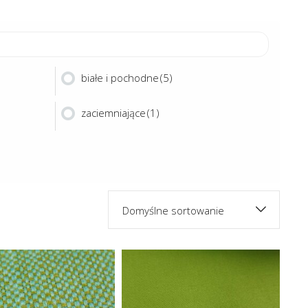
białe i pochodne
(5)
zaciemniające
(1)
Domyślne sortowanie
Ten
Ten
produkt
produk
ma
ma
MATT
POP
wiele
wiele