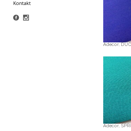
Kontakt
Adecor
,
DU
S
Adecor
,
SPR