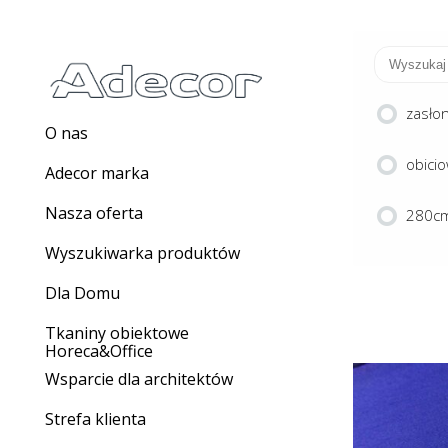
zasło
O nas
obici
Adecor marka
Nasza oferta
280cm
Wyszukiwarka produktów
Dla Domu
Tkaniny obiektowe
Horeca&Office
Wsparcie dla architektów
Strefa klienta