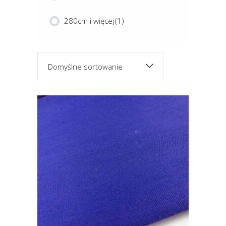
280cm i więcej
(1)
Domyślne sortowanie
Ten
produkt
ma
wiele
DUO
wariantów.
Opcje
można
wybrać
na
stronie
produktu