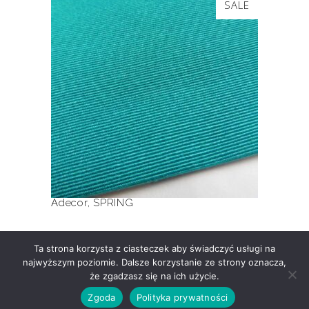
SALE
produkt
ma
wiele
SPRING
wariantów.
Opcje
można
wybrać
na
stronie
produktu
Adecor
,
SPRING
Ta strona korzysta z ciasteczek aby świadczyć usługi na
najwyższym poziomie. Dalsze korzystanie ze strony oznacza,
że zgadzasz się na ich użycie.
Zgoda
Polityka prywatności