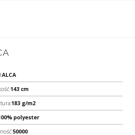
CA
:
ALCA
ość:
143 cm
tura:
183 g/m2
100% polyester
lność:
50000