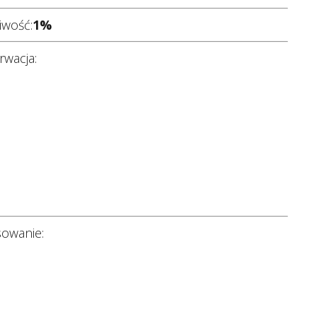
iwość:
1%
wacja:
sowanie: