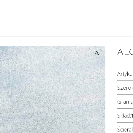
AL
🔍
Artykuł
Szerok
Grama
Skład:
Ściera