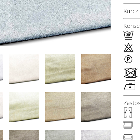
Kurczl
Konser
Zasto