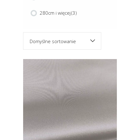
280cm i więcej
(3)
Domyślne sortowanie
Ten
produkt
ma
wiele
JASMINE
wariantów.
Opcje
można
wybrać
na
stronie
produktu