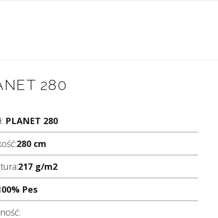
ANET 280
ł:
PLANET 280
ość:
280 cm
tura:
217 g/m2
100% Pes
lność: