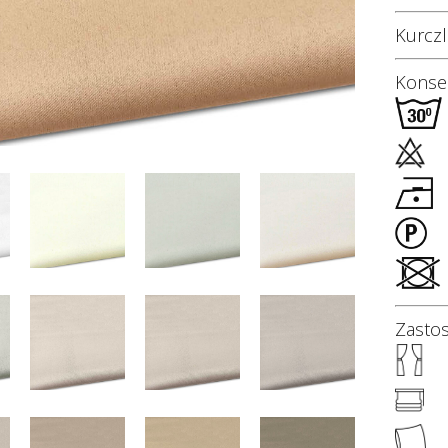
Kurczl
Konser
Zasto