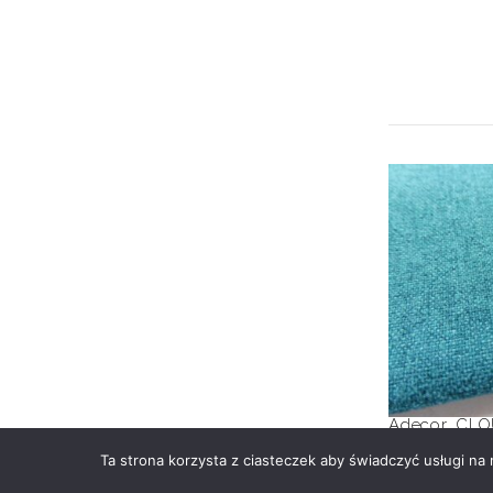
C
Adecor
,
CLO
Ta strona korzysta z ciasteczek aby świadczyć usługi na