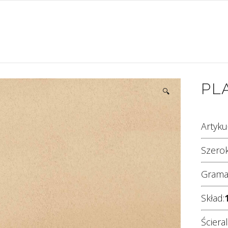
PL
🔍
Artyku
Szerok
Grama
Skład:
Ściera