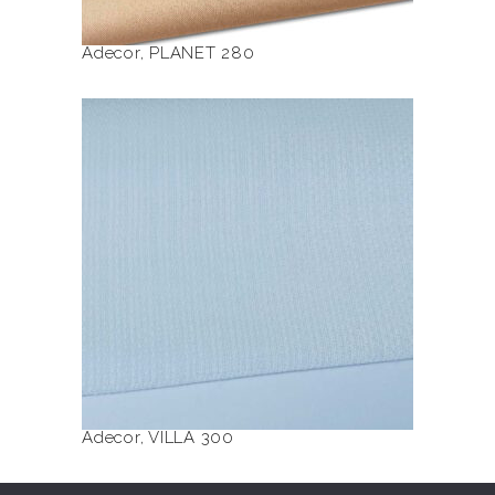
Adecor
,
PLANET 280
Ten
produkt
ma
wiele
VILLA 300
wariantów.
Opcje
można
wybrać
na
stronie
produktu
Adecor
,
VILLA 300