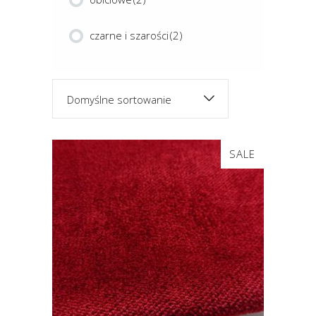
czarne i szarości
(2)
Domyślne sortowanie
Ten
SALE
produkt
ma
wiele
CAMDEN
wariantów.
Opcje
można
wybrać
na
stronie