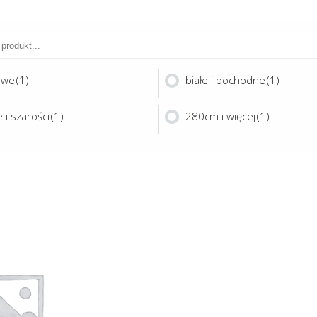
owe
(1)
białe i pochodne
(1)
 i szarości
(1)
280cm i więcej
(1)
Ten
produkt
ma
OC 300
wiele
wariantów.
Opcje