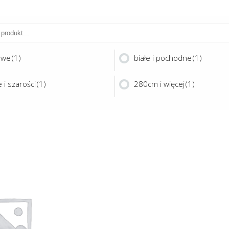
owe
(1)
białe i pochodne
(1)
 i szarości
(1)
280cm i więcej
(1)
Ten
produkt
ma
OC 300
wiele
wariantów.
Opcje