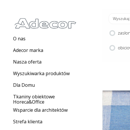
zasło
O nas
obici
Adecor marka
Nasza oferta
Wyszukiwarka produktów
Dla Domu
Tkaniny obiektowe
Horeca&Office
Wsparcie dla architektów
RO
Strefa klienta