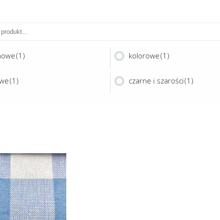
nowe
(1)
kolorowe
(1)
owe
(1)
czarne i szarości
(1)
Ten
produkt
ma
CK 280
wiele
wariantów.
Opcje