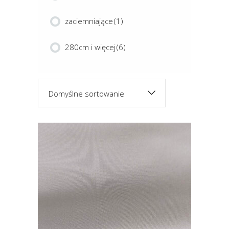
zaciemniające
(1)
280cm i więcej
(6)
Domyślne sortowanie
Ten
produkt
ma
wiele
JASMINE
wariantów.
Opcje
można
wybrać
na