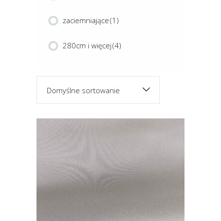
zaciemniające
(1)
280cm i więcej
(4)
Domyślne sortowanie
Ten
produkt
ma
wiele
JASMINE
wariantów.
Opcje
można
wybrać
na