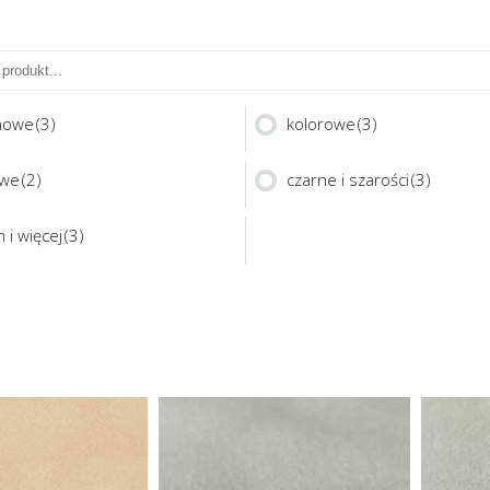
nowe
(3)
kolorowe
(3)
owe
(2)
czarne i szarości
(3)
 i więcej
(3)
Ten
Ten
produkt
produkt
ma
ma
NET 280
PREMISA
wiele
wiele