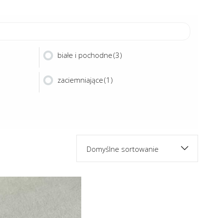
białe i pochodne
(3)
zaciemniające
(1)
Domyślne sortowanie
Ten
produkt
ma
SWEDEN
wiele