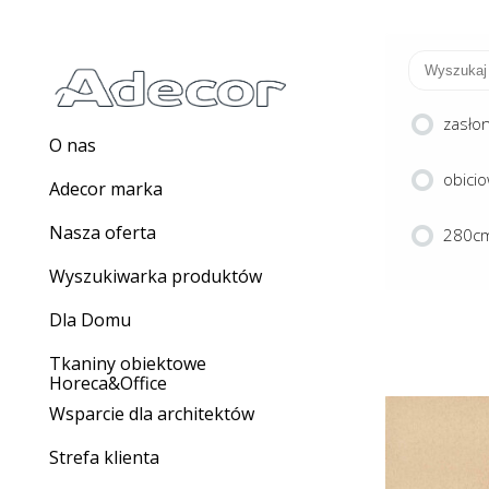
zasło
O nas
obici
Adecor marka
Nasza oferta
280cm
Wyszukiwarka produktów
Dla Domu
Tkaniny obiektowe
Horeca&Office
Wsparcie dla architektów
Strefa klienta
PLA