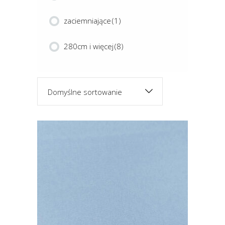
zaciemniające
(1)
280cm i więcej
(8)
Domyślne sortowanie
Ten
produkt
ma
wiele
COLE
wariantów.
Opcje
można
wybrać
na