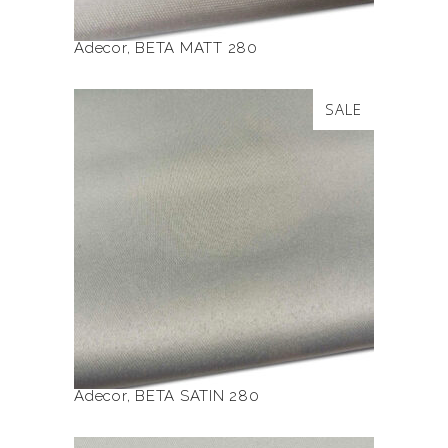
Adecor
,
BETA MATT 280
Ten
SALE
produkt
ma
wiele
BETA SATIN 280
wariantów.
Opcje
można
wybrać
na
stronie
produktu
Adecor
,
BETA SATIN 280
Ten