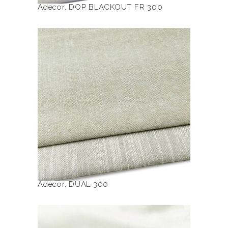
Adecor
,
DOP BLACKOUT FR 300
Ten
produkt
ma
wiele
DUAL 300
wariantów.
Opcje
można
wybrać
na
stronie
produktu
Adecor
,
DUAL 300
Ten
produkt