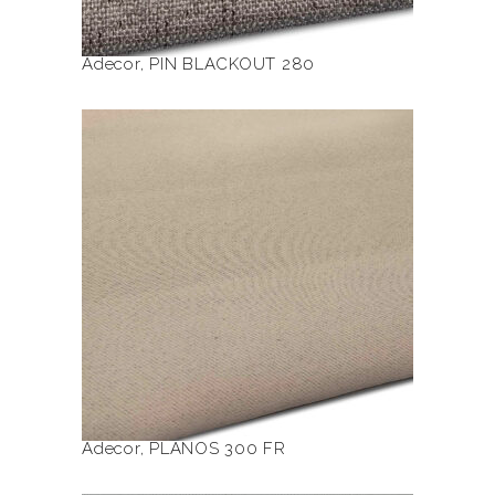
produktu
Adecor
,
PIN BLACKOUT 280
Ten
produkt
ma
wiele
PLANOS 300 FR
wariantów.
Opcje
można
wybrać
na
stronie
produktu
Adecor
,
PLANOS 300 FR