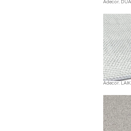
Adecor
,
DUA
LA
Adecor
,
LAI
MELI