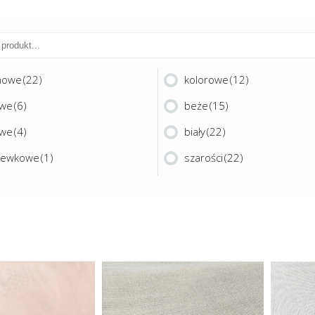
nowe
(22)
kolorowe
(12)
owe
(6)
beże
(15)
owe
(4)
biały
(22)
zewkowe
(1)
szarości
(22)
Ten
Ten
produkt
produkt
ma
ma
LFA 325
AVION