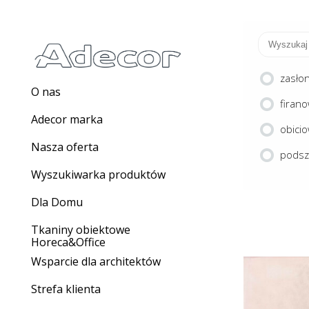
zasło
O nas
firan
Adecor marka
obici
Nasza oferta
pods
Wyszukiwarka produktów
Dla Domu
Tkaniny obiektowe
Horeca&Office
Wsparcie dla architektów
Strefa klienta
A