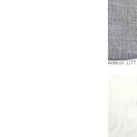
L
Adecor
,
LITT