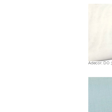
D
Adecor
,
DO 
F