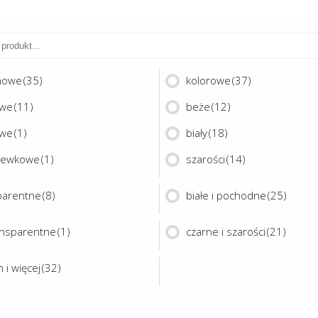
nowe
(35)
kolorowe
(37)
owe
(11)
beże
(12)
owe
(1)
biały
(18)
zewkowe
(1)
szarości
(14)
parentne
(8)
białe i pochodne
(25)
ansparentne
(1)
czarne i szarości
(21)
 i więcej
(32)