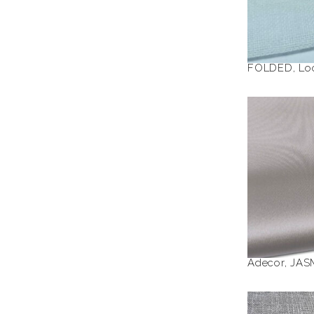
FOLDED
,
Lo
J
Adecor
,
JAS