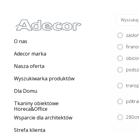
zasło
O nas
firan
Adecor marka
obici
Nasza oferta
pods
Wyszukiwarka produktów
trans
Dla Domu
półtr
Tkaniny obiektowe
Horeca&Office
280cm
Wsparcie dla architektów
Strefa klienta