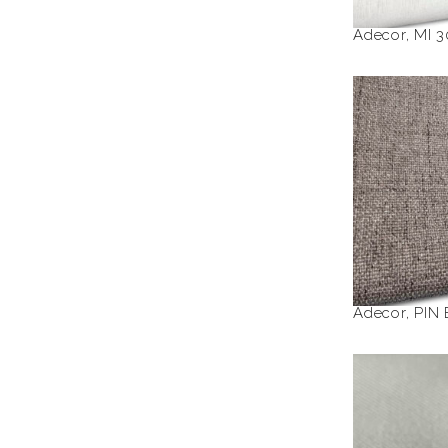
Adecor
,
MI 
PIN BL
Adecor
,
PIN
P