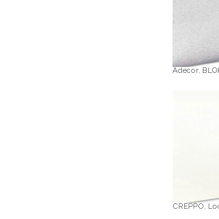
Adecor
,
BLO
C
CREPPO
,
Lo