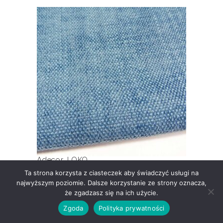
Ten
produkt
ma
wiele
LOKO
wariantów.
Opcje
można
wybrać
na
stronie
produktu
Adecor
,
LOKO
Ta strona korzysta z ciasteczek aby świadczyć usługi na
Ten
najwyższym poziomie. Dalsze korzystanie ze strony oznacza,
że zgadzasz się na ich użycie.
produkt
ma
Zgoda
Polityka prywatności
wiele