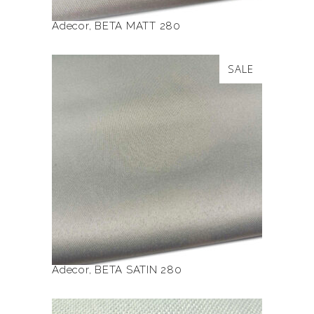
Adecor
,
BETA MATT 280
Ten
SALE
produkt
ma
wiele
BETA SATIN 280
wariantów.
Opcje
można
wybrać
na
stronie
produktu
Adecor
,
BETA SATIN 280
Ten